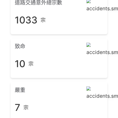
道路交通意外總宗數
1033
宗
致命
10
宗
嚴重
7
宗