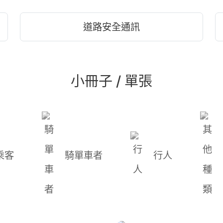
道路安全通訊
小冊子 / 單張
乘客
騎單車者
行人