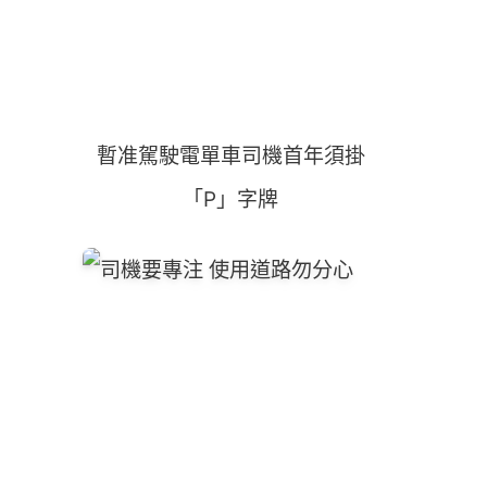
暫准駕駛電單車司機首年須掛
「P」字牌