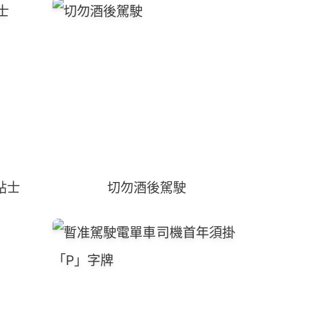
貼士
切勿酒後駕駛