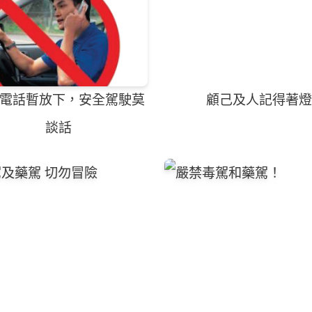
電話暫放下，安全駕駛莫
顧己及人記得著燈
談話