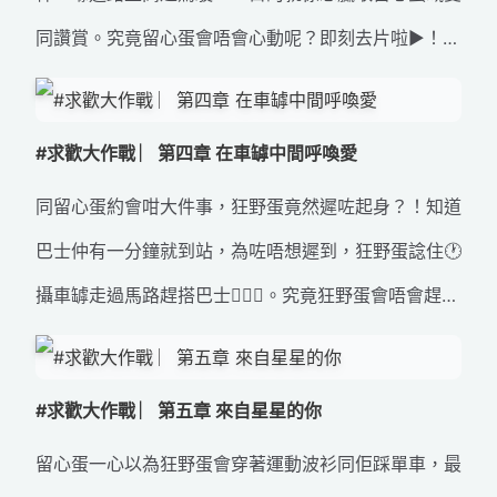
同讚賞。究竟留心蛋會唔會心動呢？即刻去片啦▶️！ #
路上零意外 #好心態出行 #狂野時速 #留心蛋 #交通安
全 #道路安全
#求歡大作戰 ︳第四章 在車罅中間呼喚愛
同留心蛋約會咁大件事，狂野蛋竟然遲咗起身？！知道
巴士仲有一分鐘就到站，為咗唔想遲到，狂野蛋諗住🕐
攝車罅走過馬路趕搭巴士🏃🏻‍♀️。究竟狂野蛋會唔會趕得
切個約會呢🤔？即刻去片啦▶️！ #路上零意外 #好心態
出行 #在車罅中間呼喚愛 #專心 #留心 #唔分心 #留心
#求歡大作戰 ︳第五章 來自星星的你
蛋 #交通安全 #道路安全
留心蛋一心以為狂野蛋會穿著運動波衫同佢踩單車，最