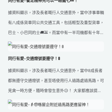
同行有愛-養足精神先可以一眼關七👀！
要有賴各位做個盡責同路人🤝！如果見到身邊其他行
據資料顯示，涉及長者嘅行人交通意外，當中涉事車輛
人，尤其長者有困難時，記得主動幫手去照顧同提醒佢
有八成係貨車同公共交通工具，包括輕型及重型貨車，
哋💪！亦都要提醒家中長老自己出街過馬路時，如果需
巴士、小巴同的士🚚🚕。而當中有一半司機都有十年、
要其他行人幫手，要主動出聲，唔好怕醜同逞強啊
或者超過十年嘅駕駛經驗。所以話，交通意外唔會因為
🙆‍♀️！ #同行有愛 #盡責同路人 #交通安全 #道路安全
你有幾多駕駛經驗而遠離你😳，所以唔好因為對路面
同行有愛-交通燈號要遵守！🚦
熟悉而隨意掉以輕心。 要時刻謹記遵守交通標誌同規
據資料顯示，涉及長者嘅行人交通意外，當中8成長者
矩，更加要養足精神先好揸車。因為養足精神先可以一
都無遵守交通燈號，甚至唔使用行人過路處過馬路。可
眼關七👀！ #同行有愛 #盡責同路人 #交通安全 #道路
見貪一時方便，隨時會發生意外😥！ 大家都應該提醒
安全 #一眼關七
家中老友記，過馬路嘅時候，記得要正確使用行人過路
設施，例如係「斑馬線」、「綠色人像」過路處、行人