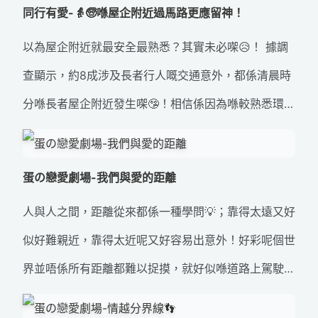
同行有愛-👵🧓喺屋企附近過馬路更應留神！
隧道、行人天橋等等。喺「綠色人像」過路處，見到
以為屋企附近就最安全最熟悉？其實未必㗎😥！ 據調
「綠公仔」著咗後，都要喺安全情況下先好過馬路。如
查顯示，約8成涉及長者行人嘅交通意外，都係清晨時
果「綠公仔」閃動，就唔好開始過馬路，應該喺行人路
分喺長者屋企附近發生㗎🤥！相信係因為喺較熟悉環
等下一輪嘅「綠色人像」燈號先好過馬路啊！千祈唔好
境，大家就會容易掉以輕心！而長者一般習慣喺清晨出
以為揮吓手就可以截停啲車，好危險㗎！如果過馬路遇
去晨運或者飲早茶。各位後生仔，記得提提家中長輩，
到困難，可以嘗試搵人幫忙。 #同行有愛 #交通燈號 #
蛋の戀愛劇場-我們與愛的距離
外出嘅時候即使要行多幾步，都一定要使用行人過路設
交通意外 #交通安全 #道路安全
人與人之間，距離從來都係一種學問💡；靠得太遠又好
施，同埋要睇清楚交通情況同小心聆聽呀，特別係電動
似好難親近，靠得太近呢又好容易出意外！好彩呢個世
或混合動力車輛，佢哋行駛時可能十分寧靜，要更加留
界並唔係所有距離都難以捉摸，就好似喺道路上駕駛，
意呀！就算係喺屋企附近或者較熟悉嘅環境，都唔好掉
只要記住保持安全嘅行車距離~🚕🚗 馬路情況瞬息萬
以輕心，因為意外往往係喺唔留神嘅時候發生㗎😶！ #