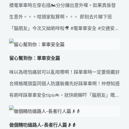
揸電單車時左穿右插🏍️分分鐘出意外㗎。如果真係發
#過馬路要小心
生意外。。。咁頭家點算啊。。。 即刻去片睇下班
「腦朋友」今次又拗啲咩啦🎥 #電單車安全 #交通安全
#道路安全 #留心蛋 #切勿胡亂轉線
留心幫到你：單車安全篇
咪以為唔怕痛就可以亂咁嚟啊！踩單車時一定要佩戴好
合規格嘅頭盔同個人防護裝備先好踩單車啊！仲想知道
有啲咩踩單車安全tips🚲，就快啲睇吓「腦朋友」嘅分
享喇👀。 #單車裝備 #交通安全 #道路安全 #留心蛋
做個精叻過路人-長者行人篇👴👵