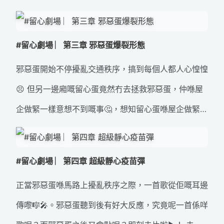
留心蛋 #交通安全 #道路安全 #邪惡蛋
#留心劇場 ︳第三章 邪惡蛋爆裂形態
邪惡蛋開始不停擾亂交通秩序，搞到每個人都人心惶惶
😣 但另一邊廂嘅留心蛋竟然冇去拯救邪惡蛋，仲喺屋
企做緊一樣意想不到嘅事🤔，想知留心蛋喺屋企做緊
咩？即刻去片啦▶️！ 未睇上集嘅朋友仔可以撳呢到重
溫返 🎥：https://bit.ly/3GlF7sU #留心蛋 #交通安全
#留心劇場 ︳第四章 超級靜心疫苗彈
#道路安全 #邪惡蛋
正當邪惡蛋喺馬路上擾亂秩序之際，一首歌從佢嘅耳邊
傳嚟🎼🎤。邪惡蛋聽到後有好大反應，究竟呢一首係咩