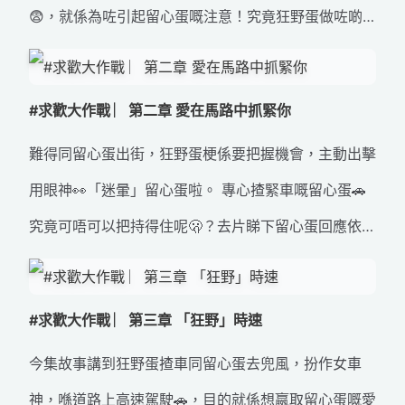
😨，就係為咗引起留心蛋嘅注意！究竟狂野蛋做咗啲
咩呢？佢嘅計畫又成唔成功呢👀？想知道發生咩事就即
刻去片啦▶️！ #路上零意外 #好心態出行 #愛的急剎 #
#求歡大作戰 ︳第二章 愛在馬路中抓緊你
留心蛋 #交通安全 #道路安全
難得同留心蛋出街，狂野蛋梗係要把握機會，主動出擊
用眼神👀「迷暈」留心蛋啦。 專心揸緊車嘅留心蛋🚗
究竟可唔可以把持得住呢🫢？去片睇下留心蛋回應依個
情況啦！▶️ #路上零意外 #好心態出行 #愛在馬路中抓
緊你 #留心蛋 #交通安全 #道路安全
#求歡大作戰 ︳第三章 「狂野」時速
今集故事講到狂野蛋揸車同留心蛋去兜風，扮作女車
神，喺道路上高速駕駛🚗，目的就係想嬴取留心蛋嘅愛