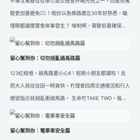
不專注駕駛往往係引致交通意外嘅元兇之一，而疲勞駕
行小知識 #勿亂衝紅燈
駛更加要避免🙅‍♀️！唔好以為條路揸左30年好熟悉，瞌
埋眼都識揸實會無事發生？ 咪制啊，駕駛前要確保有
充足嘅休息，如感覺疲倦，就不要駕駛！負責任嘅道路
使用者係唔會亂聽「腦朋友」嘅說話😡。。。 去片🎥
留心幫到你：切勿胡亂過馬路篇
#留心蛋 #腦朋友 #避免疲勞駕駛 #道路安全 #交通安
123紅綠燈，過馬路要小心🚦！呢啲小朋友都識啦！反
全
而大人就往往因一時貪快，冇理會四周交通情況和行人
燈號指示就胡亂衝過馬路。 生命冇TAKE TWO，每當
需要橫過馬路，都要格外小心，注意車輛，遵守交通規
則和指示。切勿一時大意，後果就。。。。。。。你地
留心幫到你：電單車安全篇
自己睇下啦👇 #留心蛋 #交通安全 #道路安全 #紅綠燈