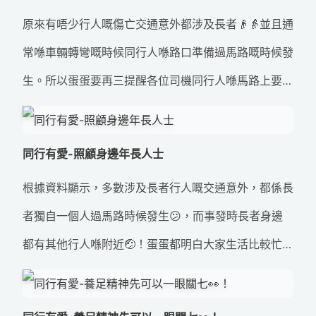
原來有唔少行人嘅傷亡交通意外都涉及長者👴👵並且通
常喺車輛轉彎嘅時候同行人喺路口準備過馬路嘅時候發
生。所以蛋蛋要再三提醒各位司機同行人喺馬路上要時
刻小心👀。司機應該留意前方有無行人橫過馬路，謹記
望後視鏡同時刻注意「盲點」範圍。而行人亦都應該使
同行有愛-照顧身邊年長人士
用適當嘅過馬路設施過馬路，切忌喺慢駛或者停定嘅車
根據資料顯示，多數涉及長者行人嘅交通意外，都係長
輛中間横過馬路🙅‍♀️。 💭想知道車輛轉左⬅定轉右➡比
者獨自一個人過馬路時候發生😕，而事發時長者身邊
較容易導致交通意外發生？咁就快啲睇下條片啦~ #致
都有其他行人喺附近🤕！蛋蛋都明白大家生活比較忙碌
命交通意外 #轉彎時要多加留意 #道路安全 #交通安全
同急趕，但係只要花多少少時間留意身邊發生緊嘅事，
#蛋の日常
分分鐘可以避免意外發生🤗！ 想達到香港零意外，就