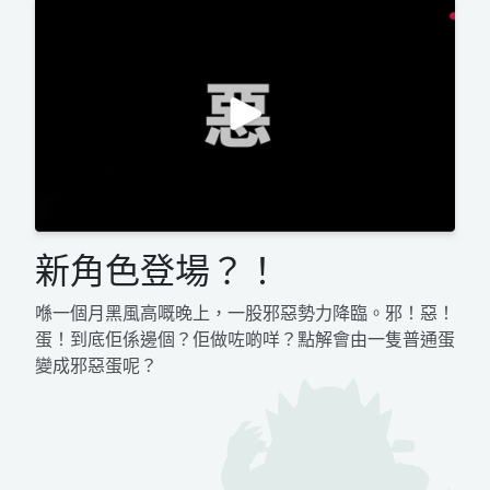
新角色登場？！
喺一個月黑風高嘅晚上，一股邪惡勢力降臨。邪！惡！
蛋！到底佢係邊個？佢做咗啲咩？點解會由一隻普通蛋
變成邪惡蛋呢？