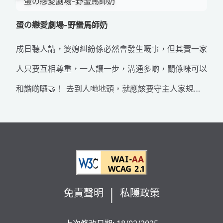
當喺馬路上遇到緊急車輛(包括警車、消防車、救護車)
機 #蛋の戀愛劇場
蛋の戀愛劇場-野蠻馬師奶
響起警號或發出閃燈，無論係行人定駕駛人，都必須喺
成日聽人講，婆媳糾紛係必然會發生嘅事，但其實一家
安全情況下讓路，記得留意當時路面嘅交通情況呀🚦 道
人只要互相尊重，一人讓一步，溝通多啲，關係咪可以
路使用者互諒互讓，就如同情侶嘅相處之道。要做個負
和諧啲囉🤝！ 去到人哋地頭，就應該要守主人家規
責任嘅伴侶同道路使用者，記得係需要時候就要讓一讓
矩，就好似如果要喺馬路上踩單車的話🚲，由踩單車
對方，唔好等到過左最佳時機先嚟後悔啊😭！ #道路
嗰刻開始，就要遵守“馬家”規矩，包括：一般駕駛人須
安全 #交通安全 #藍色生死戀 #讓的重要性 #讓路予緊
遵守嘅交通標誌🚦、交通燈號、道路標記及交通規則。
急車輛 #交通安全 #道路安全 #蛋の戀愛劇場
無人可以喺馬路上「打橫行」，騎踏或用單車時應謹慎
和專注，並適當顧及其他道路使用者嘅安全🤷‍♀️！ #入
免責聲明
私隱政策
得門就要守規矩 #馬師奶 #交通規則 #道路安全 #交通