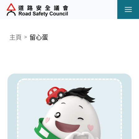
Ope
主頁
留心蛋