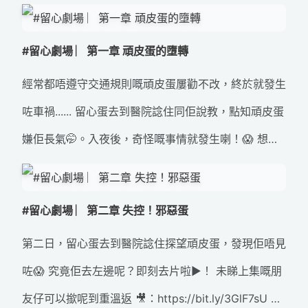
😈？ 一連五集 #留心劇場，萬勿錯過！ #留心蛋 #交
通安全 #道路安全 #邪惡蛋
#留心劇場 ︳第一章 頑皮蛋的墮轉
經常都唔遵守交通規則嘅頑皮蛋屢勸不改，終於就發生
咗車禍...... 留心蛋去到醫院諗住同佢說教，點知頑皮蛋
嫌佢長氣🤭。入夜後，奇怪嘅事情就發生喇！😱 想知
發生咗啲咩事？即刻去片啦▶️！ #留心蛋 #交通安全 #
道路安全 #邪惡蛋
#留心劇場 ︳第二章 失控！邪惡蛋
第二日，留心蛋去到醫院諗住探望頑皮蛋，發現佢唔見
咗😱 究竟佢去左邊呢？即刻去片啦▶️！ 未睇上集嘅朋
友仔可以撳呢到重溫返 🎥：https://bit.ly/3GlF7sU #