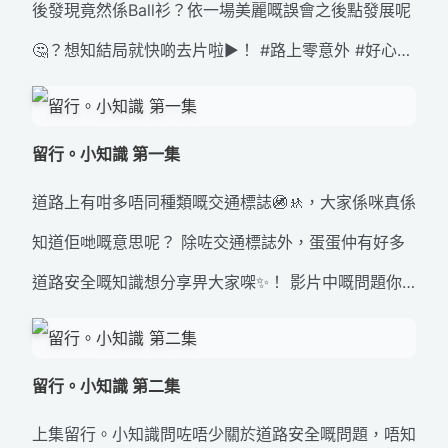
後發現竟然係Ball衫？依一場美麗嘅誤會之後點發展呢
🤔？想知結局就快啲去片啦▶️！ #路上零意外 #好心態
出行 #來自星星的你 #專心 #留心 #唔分心 #留心蛋 #
交通安全 #道路安全
留行。小知識 第一集
道路上有咁多唔同種類嘅交通標誌🚳🚸，大家係咪真係
知道佢哋嘅意思呢？ 除咗交通標誌外，蛋蛋仲有好多
道路安全嘅知識想分享畀大家㗎✨！ 影片中嘅問題你
又識答幾多條呢？大家不妨喺留言度話俾我知啦💬 ！
#路上零意外 #好心態出行 #留行小知識 #交通標誌 #
留行。小知識 第二集
道路冷知識
上集留行。小知識問咗唔少關於道路安全嘅問題，唔知