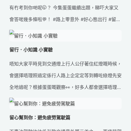
有冇考到你哋呢🤭？ 今集蛋蛋繼續出題，睇吓大家又
會答啱幾多條啦💬！ #路上零意外 #好心態出行 #留行
小知識 #交通標誌 #道路冷知識
留行．小知識 小實驗
唔知大家平時見到交通燈上行人公仔著住紅燈嘅時候，
會選擇唔理照過定係行人路上企定定等到轉咗綠燈先安
全地過呢？根據蛋蛋嘅觀察👀，好多人都會選擇唔理照
過馬路😵‍💫！ 等我拎出蛋蛋揚聲器，睇吓大家會唔會變
得遵守規則先📢！ 想知呢件法寶有冇令行人被「馴
留心幫到你：避免疲勞駕駛篇
服」？一齊去片啦！✨ #路上零意外 #好心態出行 #留