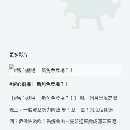
更多影片
#留心劇場 ︳新角色登場？！
【#留心劇場 ︳新角色登場？！】 喺一個月黑風高嘅
晚上，一股邪惡勢力降臨 邪！惡！蛋！到底佢係邊
個？佢做咗啲咩？點解會由一隻普通蛋變成邪惡蛋呢