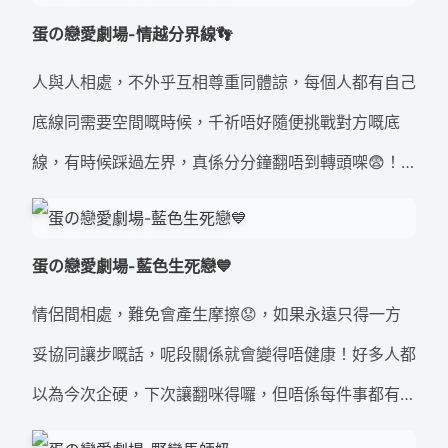
變，應該與前車保持足夠行車距離，咁樣做，假若前車
同行有愛 #交通燈號 #交通意外 #交通安全 #道路安全
蛋の戀愛劇場-情越分界線👣
突然慢駛又或者停低，你都能安全停下。但當下雨天時
#長者安全 #留心蛋
人與人相處，不外乎互相尊重同體諒，每個人都有自己
🌧，路面濕滑，輪胎或者制動器性能欠佳，又或者你
底線同需要空間嘅時候，千祈唔好隨便挑戰對方嘅底
身體不適😷，就應該與前車保持比正常更遠嘅距離
線，有時候踩過左界，真係分分鐘翻唔到轉頭㗎😨！
喇。醒目嘅你🙋‍♀️🙋，要盡量不斷評估前面嘅道路情
每個人都有屬於自己嘅Me Time，就好似喺揸車嗰
況，等自己有應變嘅餘地，避免跟車太貼，即使有突發
陣，司機須專注駕駛，乘客切勿騷擾司機🙅‍♀️。 道路安
事故⚠都可以有足夠時間作出反應。當各方面都良好嘅
蛋の戀愛劇場-藍色生死戀💙
全有賴司機同乘客互相尊重同合作，就好似情侶關係
情況下駕駛，合理可行嘅行車距離規則，就係預留兩秒
情侶間相處，難免會產生摩擦😟，如果永遠只得一方
咁。需要雙方配合同一齊經營先可以去到終點站，如果
距程呀！ #關係幾親密都好 #都應保持翻適當距離 #行
妥協同讓步嘅話，呢段關係就會變得唔健康！好多人都
任何一方隨意挑戰對方底線，好容易會出意外㗎👀！ #
車距離 #兩秒距離 #名花有主就更加應該要同其他人保
以為今次企硬，下次讓翻咪得囉，但唔係每件事都有下
道路安全 #交通安全 #最忌係唔適當嘅時候做唔適當嘅
持距離 #距離美
次㗎🤮！ 就好似拯救生命咁，係爭分奪秒㗎⏱️！所以
野 #情越分界線 #踩過界 #專注駕駛 #乘客切勿騷擾司