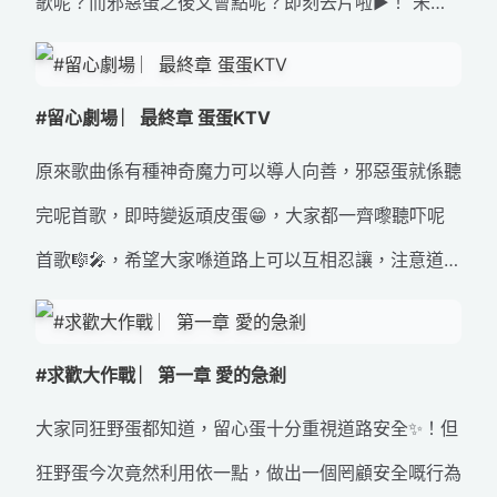
歌呢？而邪惡蛋之後又會點呢？即刻去片啦▶️！ 未睇
上集嘅朋友仔可以撳呢到重溫返 🎥：
https://bit.ly/3GlF7sU #留心蛋 #交通安全 #道路安全
#留心劇場 ︳最終章 蛋蛋KTV
#邪惡蛋
原來歌曲係有種神奇魔力可以導人向善，邪惡蛋就係聽
完呢首歌，即時變返頑皮蛋😁，大家都一齊嚟聽吓呢
首歌🎼🎤，希望大家喺道路上可以互相忍讓，注意道路
安全，達至最終「路上零意外」嘅目標啦！ 未睇上集
嘅朋友仔可以撳呢到重溫返 🎥：
#求歡大作戰 ︳第一章 愛的急剎
https://bit.ly/3GlF7sU #留心蛋 #交通安全 #道路安全
大家同狂野蛋都知道，留心蛋十分重視道路安全✨！但
#邪惡蛋
狂野蛋今次竟然利用依一點，做出一個罔顧安全嘅行為